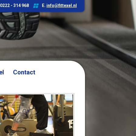
 0222 - 314 968
E.
info@fittexel.nl
el
Contact