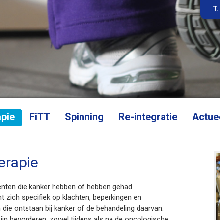
T.
apie
FiTT
Spinning
Re-integratie
Actue
erapie
iënten die kanker hebben of hebben gehad.
ht zich specifiek op klachten, beperkingen en
n die ontstaan bij kanker of de behandeling daarvan.
ijn bevorderen, zowel tijdens als na de oncologische