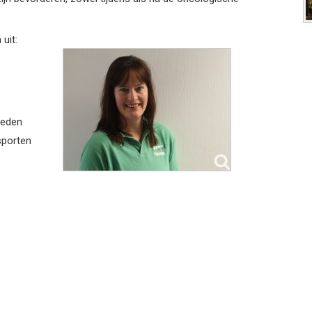
uit:
heden
sporten