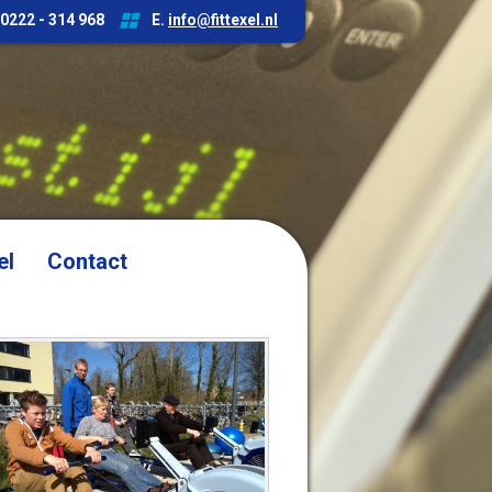
 0222 - 314 968
E.
info@fittexel.nl
el
Contact