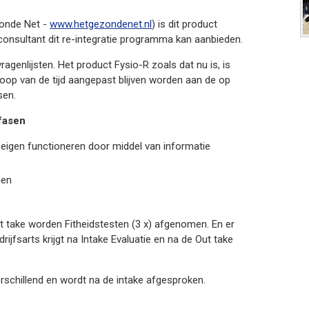
zonde Net -
www.hetgezondenet.nl
) is dit product
consultant dit re-integratie programma kan aanbieden.
agenlijsten. Het product Fysio-R zoals dat nu is, is
 loop van de tijd aangepast blijven worden aan de op
sen.
 fasen
n eigen functioneren door middel van informatie
gen
ut take worden Fitheidstesten (3 x) afgenomen. En er
rijfsarts krijgt na Intake Evaluatie en na de Out take
verschillend en wordt na de intake afgesproken.