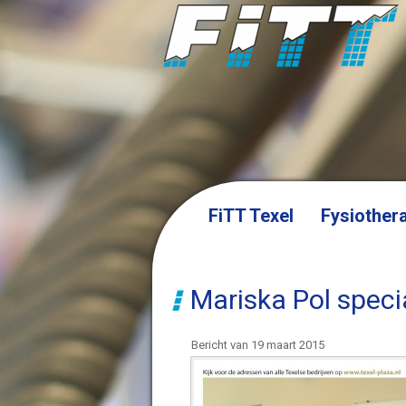
FiTT Texel
Fysiother
Mariska Pol specia
Bericht van 19 maart 2015