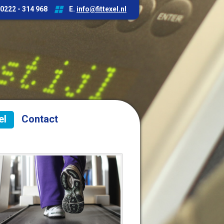
 0222 - 314 968
E.
info@fittexel.nl
el
Contact