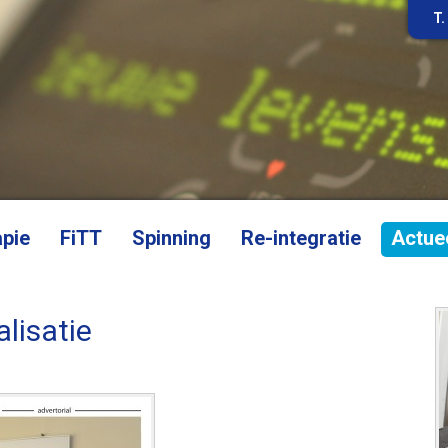
T.
apie
FiTT
Spinning
Re-integratie
Actue
lisatie